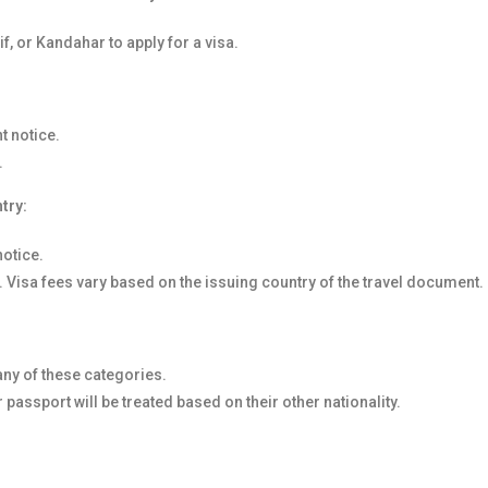
f, or Kandahar to apply for a visa.
t notice.
.
try:
notice.
. Visa fees vary based on the issuing country of the travel document.
 any of these categories.
 passport will be treated based on their other nationality.