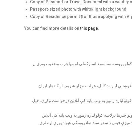
Copy of Passport or Travel Document with a validity o
Passport-sized photo with white/light background
Copy of Residence permit (for those applying with A
You can find more details on
this page
.
 کولو پروسه ستاسو د استوګنځي او مهاجرت وضعیت پورې اړه
وښتنې لپاره د کابل، هرات، مزار شريف او کندهار ايران
کولو لپاره زموږ په وېب پاڼه کې آنلاین درخواست وکړئ. خپل
و خبرتيا ترلاسه کولو لپاره زموږ په وېب پاڼه کې آنلاین
ویزې فیس د سفر سند صادروونکي هېواد پورې اړه لري.