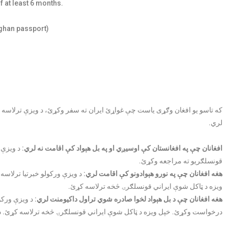
f at least 6 months.
fghan passport)
که تاسو يو افغان وګړی یاست چې غواړئ ايران ته سفر وکړئ، د ویزې ترلاسه
لري.
افغانان چې په افغانستان کې اوسیږي او په بل هېواد کې اقامت نه لري:
د ویزې غ
قونسلګريو ته مراجعه وکړئ.
هغه افغانان چې په نورو هېوادونو کې اقامت لري:
د ویزې ورکولو خبرتيا ترلاسه 
ویزه د ټاکل شوې ايراني قونسلګرۍ څخه ترلاسه کړئ.
هغه افغانان چې د بل هېواد لخوا صادره شوي تراول داکیومنت لري:
د ویزې ورکول
درخواست وکړئ. خپل ویزه د ټاکل شوې ايراني قونسلګرۍ څخه ترلاسه کړئ. د 