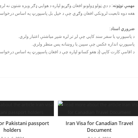
مهمې نوټونه:
د دې ټولو ډولونو افغان وګړيو لپاره د هوايي ډګر ویزه شتون نه لري
هغه دوه تابعيت لرونکي افغان وګړي چې د خپل بل پاسپورټ په اساس درخواست
ضروري اسناد:
د پاسپورټ يا سفر سند کاپي چې لږ تر لږه شپږ مياشتې اعتبار ولري.
پاسپورټ اندازه عکس چې سپين يا روښانه پس منظر ولري.
د اقامې کارت کاپي (د هغو کسانو لپاره چې د افغان پاسپورټ په اساس درخوا
for Pakistani passport
Iran Visa for Canadian Travel
holders
Document